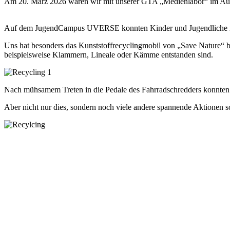
Am 20. März 2026 waren wir mit unserer GTA „Medienlabor“ im Auft
Auf dem JugendCampus UVERSE konnten Kinder und Jugendliche in ü
Uns hat besonders das Kunststoffrecyclingmobil von „Save Nature“ b
beispielsweise Klammern, Lineale oder Kämme entstanden sind.
Nach mühsamem Treten in die Pedale des Fahrradschredders konnten 
Aber nicht nur dies, sondern noch viele andere spannende Aktionen