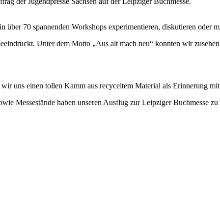
rag der Jugendpresse Sachsen auf der Leipziger Buchmesse.
ber 70 spannenden Workshops experimentieren, diskutieren oder mite
eeindruckt. Unter dem Motto „Aus alt mach neu“ konnten wir zusehen u
wir uns einen tollen Kamm aus recyceltem Material als Erinnerung m
 sowie Messestände haben unseren Ausflug zur Leipziger Buchmesse z